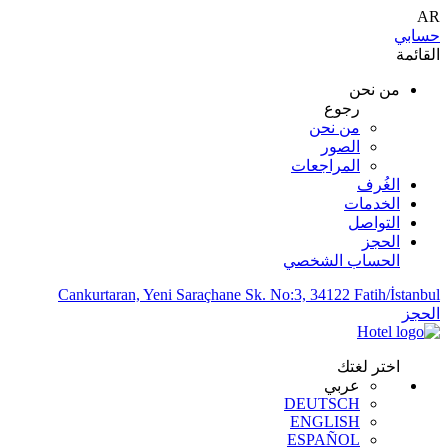
AR
حسابي
القائمة
من نحن
رجوع
من نحن
الصور
المراجعات
الغُرف
الخدمات
التواصل
الحجز
الحساب الشخصي
Cankurtaran, Yeni Saraçhane Sk. No:3, 34122 Fatih/İstanbul
الحجز
اختر لغتك
عربي
DEUTSCH
ENGLISH
ESPAÑOL