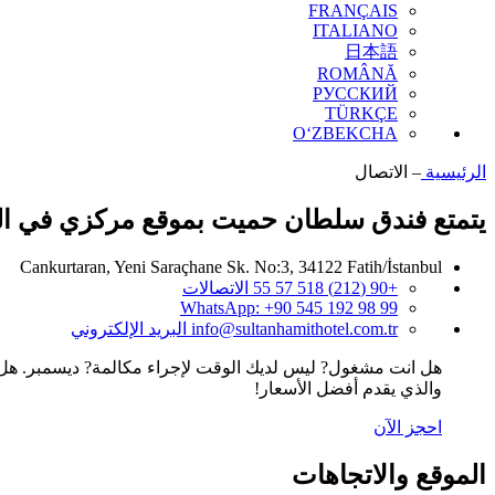
FRANÇAIS
ITALIANO
日本語
ROMÂNĂ
РУССКИЙ
TÜRKÇE
O‘ZBEKCHA
الرئيسية
–
الاتصال
يتمتع فندق سلطان حميت بموقع مركزي في ال
Cankurtaran, Yeni Saraçhane Sk. No:3, 34122 Fatih/İstanbul
+90 (212) 518 57 55
الاتصالات
WhatsApp:
+90 545 192 98 99
info@sultanhamithotel.com.tr
البريد الإلكتروني
هل انت مشغول? ليس لديك الوقت لإجراء مكالمة? ديسمبر. هل 
والذي يقدم أفضل الأسعار!
احجز الآن
الموقع والاتجاهات