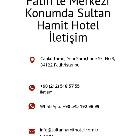
Fatih’te Merkezi
Konumda Sultan
Hamit Hotel
İletişim
Cankurtaran, Yeni Saraçhane Sk. No:3,
34122 Fatih/İstanbul
+90 (212) 518 57 55
İletişim
WhatsApp:
+90 545 192 98 99
info@sultanhamithotel.com.tr