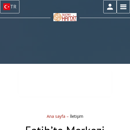
TR
Ana sayfa
–
İletişim