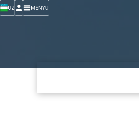
UZ
MENYU