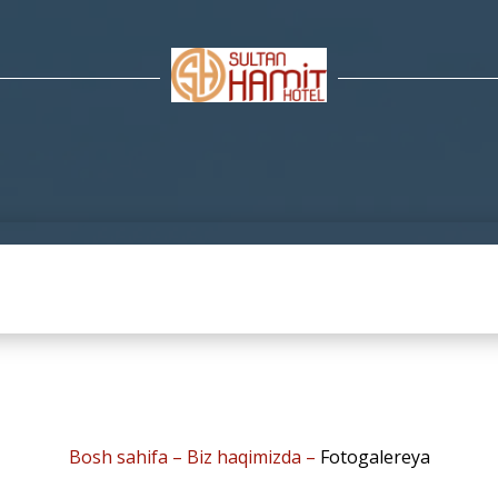
Bosh sahifa
–
Biz haqimizda
–
Fotogalereya