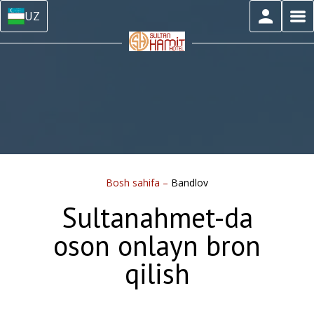
UZ
Bosh sahifa
–
Bandlov
Sultanahmet-da
oson onlayn bron
qilish