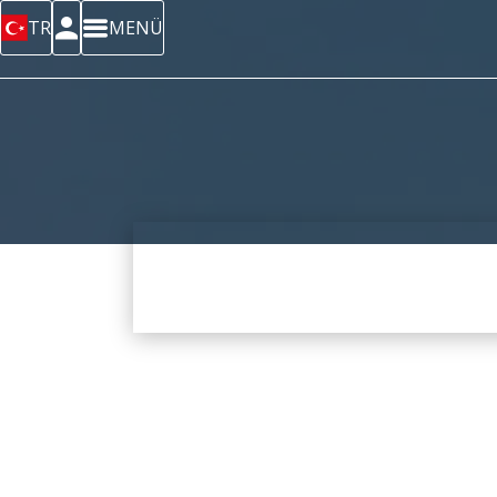
TR
MENÜ