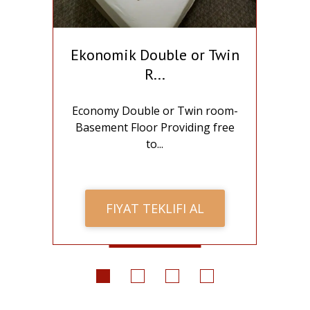
da
Ekonomik Double or Twin
St
R...
lu
Economy Double or Twin room-
S
..
Basement Floor Providing free
o
to...
FIYAT TEKLIFI AL